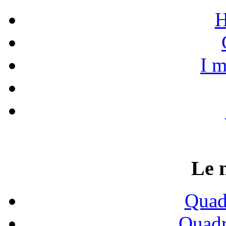
H
I m
Le 
Quadr
Quadr