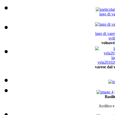
lago di v
lago di vare
svi
voloave
la
vela201020
varese dal 
Basili
Acrilico e