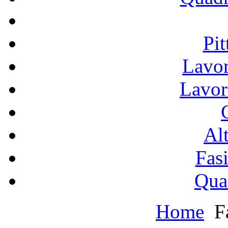
Pit
Lavor
Lavor
Alt
Fasi
Qua
Home
F