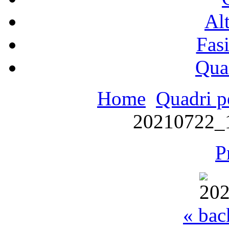
Alt
Fasi
Qua
Home
Quadri p
20210722_
P
« bac