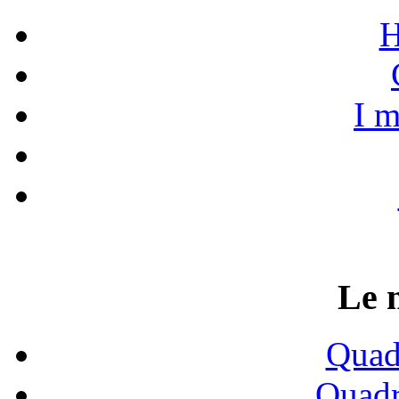
H
I m
Le 
Quadr
Quadr