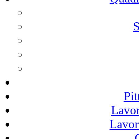
S
Pit
Lavor
Lavor