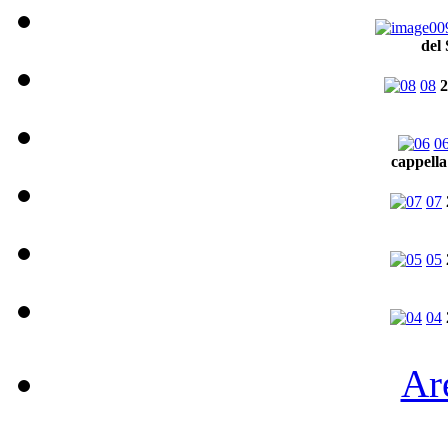
del
08
2
0
cappella
07
05
04
Are