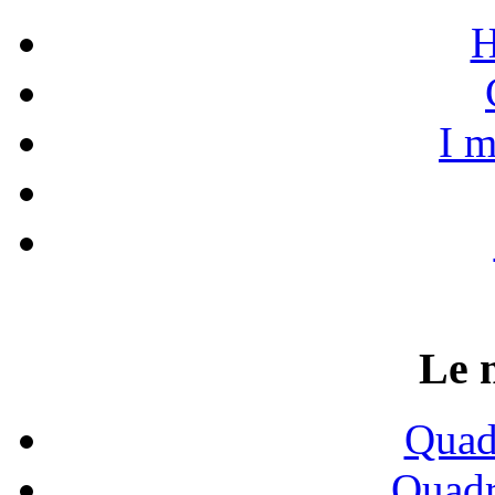
H
I m
Le 
Quadr
Quadr