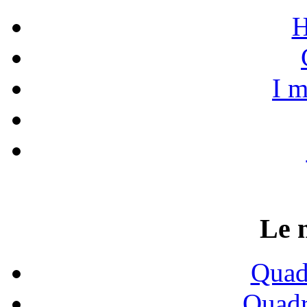
H
I m
Le 
Quadr
Quadr